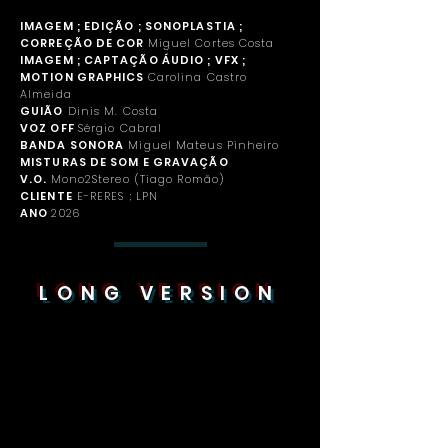
IMAGEM ; EDIÇÃO ; SONOPLASTIA ;
CORREÇÃO DE COR
Miguel Cortes Costa
IMAGEM ; CAPTAÇÃO ÁUDIO ; VFX ;
MOTION GRAPHICS
Carolina Castro
Almeida
GUIÃO
Dinis M. Costa
VOZ OFF
Sérgio Cabral
BANDA SONORA
Miguel Mateus Pinheiro
MISTURAS DE SOM E GRAVAÇÃO
V.O.
Mono2Stereo (Tiago Romão)
CLIENTE
E-RERES ; LPN
ANO
2026
LONG VERSION