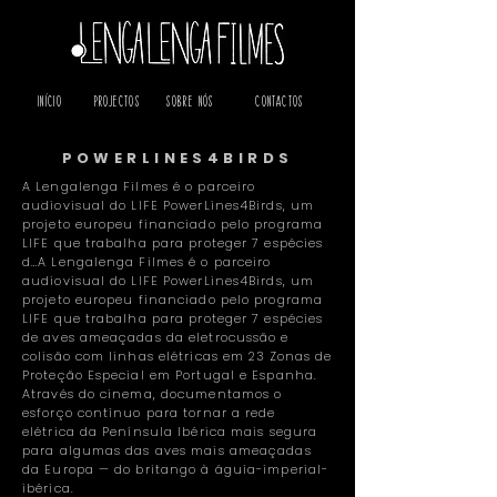
Início
Projectos
Sobre Nós
Contactos
POWERLINES4BIRDS
A Lengalenga Filmes é o parceiro
audiovisual do LIFE PowerLines4Birds, um
projeto europeu financiado pelo programa
LIFE que trabalha para proteger 7 espécies
d…A Lengalenga Filmes é o parceiro
audiovisual do LIFE PowerLines4Birds, um
projeto europeu financiado pelo programa
LIFE que trabalha para proteger 7 espécies
de aves ameaçadas da eletrocussão e
colisão com linhas elétricas em 23 Zonas de
Proteção Especial em Portugal e Espanha.
Através do cinema, documentamos o
esforço contínuo para tornar a rede
elétrica da Península Ibérica mais segura
para algumas das aves mais ameaçadas
da Europa — do britango à águia-imperial-
ibérica.