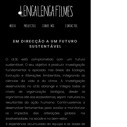
Início
Projectos
Sobre Nós
Contactos
EM DIRECÇÃO A UM FUTURO
SUSTENTÁVEL
O cE3c está comprometido com um futuro
sustentável. O seu objetivo é produzir investigação
fundamental e aplicada nas áreas da Ecologia,
Evolução e Alterações Ambientais, integrando as
ciências da vida e do clima. A investigação
desenvolvida no cE3c abrange e integra todos os
níveis de organização biológica, desde os
organismos até aos ecossistemas, sejam naturais ou
resultantes da ação humana. Continuaremos a
desenvolver ferramentas para avaliar e monitorizar
os impactos das alterações globais na
biodiversidade, na saúde e no bem-estar.
A experiência acumulada da equipa e as bases de