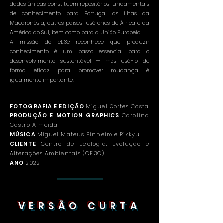
dados únicas constituem repositórios fundamentais
de conhecimento para Portugal, as ilhas da
Macaronésia, outros países lusófonos de África e da
América do Sul, bem como para a União Europeia.
A missão do cE3c reconhece que produzir
conhecimento é um passo essencial para o
desenvolvimento sustentável — mas usá-lo de
forma eficaz para promover mudança é
igualmente importante.
FOTOGRAFIA E EDIÇÃO
Miguel Cortes Costa
PRODUÇÃO E MOTION GRAPHICS
Carolina
Castro Almeida
MÚSICA
Miguel Mateus Pinheiro e Rikkyu
CLIENTE
Centro de Ecologia, Evolução e
Alterações Ambientais (CE3C)
ANO
2022
VERSÃO CURTA