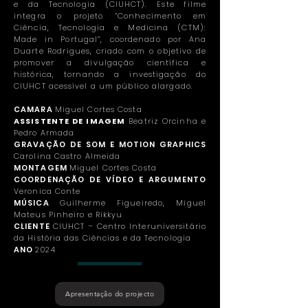
e da Tecnologia (CIUHCT). Este filme
integra o projeto “Conhecimento em
Ciência, Tecnologia e Medicina (CTM):
Made in Portugal”, coordenado por Ana
Duarte Rodrigues, criado com o objetivo de
promover a divulgação científica e
histórica, tornando a investigação do
CIUHCT acessível a um público alargado.
CAMARA
Miguel Cortes Costa
ASSISTENTE DE IMAGEM
Beatriz Orcinha e
Pedro Armada
GRAVAÇÃO DE SOM E MOTION GRAPHICS
Carolina Castro Almeida
MONTAGEM
Miguel Cortes Costa
COORDENAÇÃO DE VÍDEO E ARGUMENTO
Veronica Conte
MÚSICA
Guilherme Figueiredo, Miguel
Mateus Pinheiro e Rikkyu
CLIENTE
CIUHCT – Centro Interuniversitário
da História das Ciências e da Tecnologia
ANO
2024
Apresentação do projecto