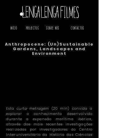
Início
Projectos
Sobre Nós
Contactos
Anthropocene: (Un)Sustainable
Gardens, Landscapes and
Environment
Esta curta-metragem (20 min) convida a
explorar o conhecimento desenvolvido
durante a expansão marítima ibérica,
através das mais recentes investigações
realizadas por investigadores do Centro
Interuniversitário da História das Ciências